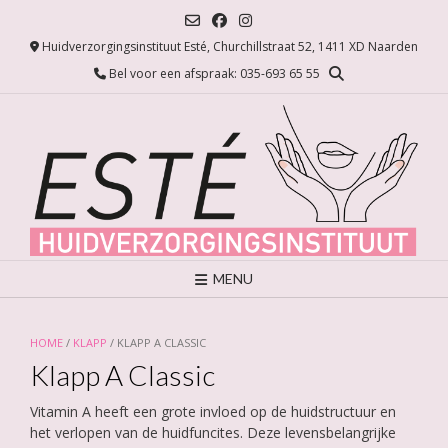
Ga
naar
Huidverzorgingsinstituut Esté, Churchillstraat 52, 1411 XD Naarden
de
inhoud
Bel voor een afspraak: 035-693 65 55
MENU
HOME
/
KLAPP
/ KLAPP A CLASSIC
Klapp A Classic
Vitamin A heeft een grote invloed op de huidstructuur en
het verlopen van de huidfuncites. Deze levensbelangrijke