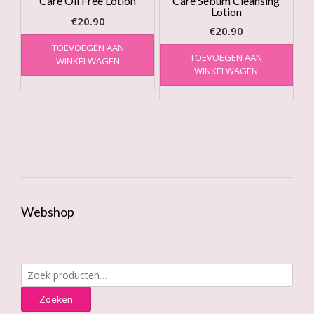
Care Oil Free Lotion
Care Sebum Cleansing
Lotion
€
20.90
€
20.90
TOEVOEGEN AAN
TOEVOEGEN AAN
WINKELWAGEN
WINKELWAGEN
Webshop
Zoeken
naar:
Zoeken