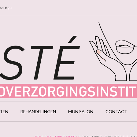
Naarden
CTEN
BEHANDELINGEN
MIJN SALON
CONTACT
HOME
/
MALU WILZ MAKE UP
/ MALU WILZ LONGWEAR EYE SH