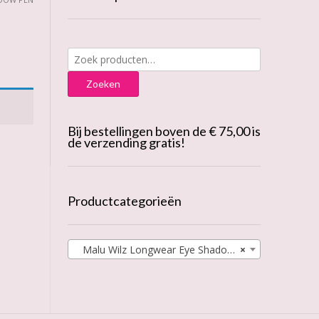
Zoeken
naar:
Zoeken
Bij bestellingen boven de € 75,00 is
de verzending gratis!
Productcategorieën
Malu Wilz Longwear Eye Shadow Pen
×