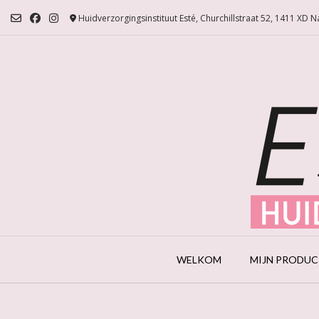
Ga
Huidverzorgingsinstituut Esté, Churchillstraat 52, 1411 XD 
naar
de
inhoud
WELKOM
MIJN PRODU