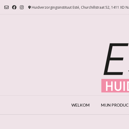
Ga
Huidverzorgingsinstituut Esté, Churchillstraat 52, 1411 XD 
naar
de
inhoud
WELKOM
MIJN PRODU