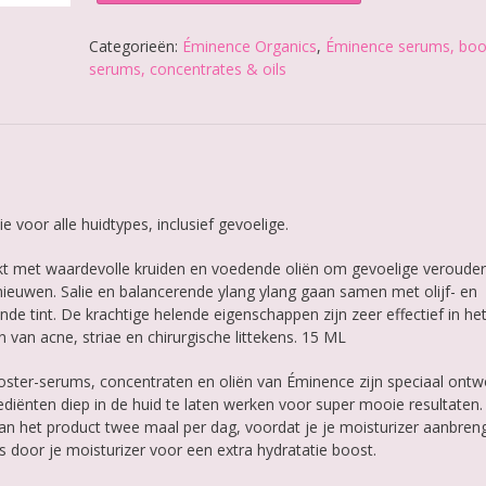
Recovery
Oil
Categorieën:
Éminence Organics
,
Éminence serums, boo
aantal
serums, concentrates & oils
 voor alle huidtypes, inclusief gevoelige.
t met waardevolle kruiden en voedende oliën om gevoelige veroude
nieuwen. Salie en balancerende ylang ylang gaan samen met olijf- en
de tint. De krachtige helende eigenschappen zijn zeer effectief in he
an acne, striae en chirurgische littekens. 15 ML
oster-serums, concentraten en oliën van Éminence zijn speciaal ont
iënten diep in de huid te laten werken voor super mooie resultaten.
van het product twee maal per dag, voordat je je moisturizer aanbreng
 door je moisturizer voor een extra hydratatie boost.