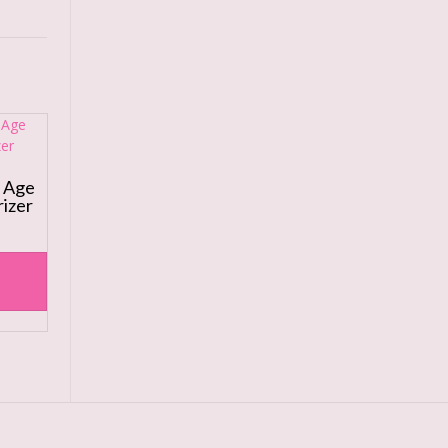
 Age
rizer