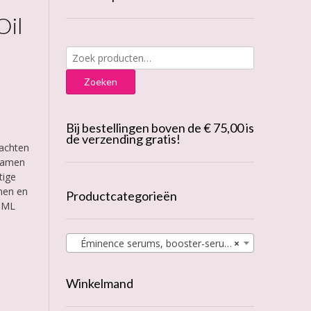
Oil
Zoeken
naar:
Zoeken
Bij bestellingen boven de € 75,00 is
de verzending gratis!
zachten
 samen
tige
omen en
Productcategorieën
5 ML
Éminence serums, booster-serums, concentrates & oils
×
Winkelmand