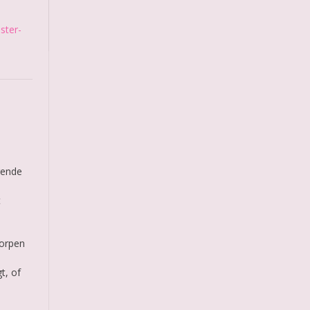
ster-
rende
t
worpen
t, of