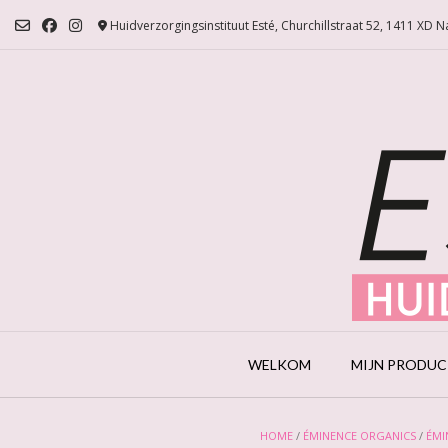
Ga
Huidverzorgingsinstituut Esté, Churchillstraat 52, 1411 XD 
naar
de
inhoud
WELKOM
MIJN PRODU
HOME
/
ÉMINENCE ORGANICS
/
ÉMI