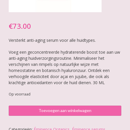
€
73.00
Versterkt anti-aging serum voor alle huidtypes.
Voeg een geconcentreerde hydraterende boost toe aan uw
anti-aging huidverzorgingsroutine. Minimaliseer het
verschijnen van rimpels op natuurlijke wijze met
homeostatine en botanisch hyaluronzuur. Ontdek een
verhoogde elasticiteit door açai en jujube, die ook als
krachtige antioxidanten voor de huid dienen. 30 ML
Op voorraad
Éminence
Toevoegen aan winkelwagen
Firm
Skin
Acai
Categorieën:
Éminence Organics
,
Éminence serums,