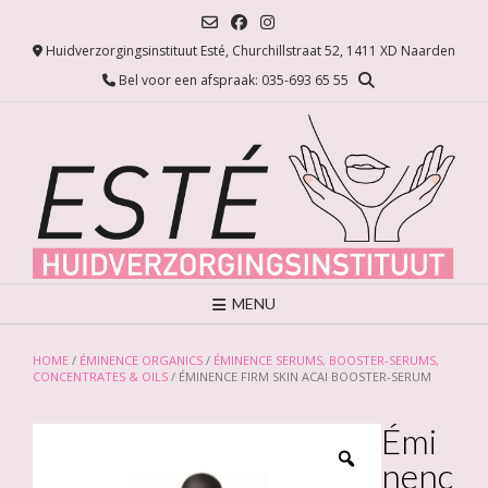
Ga
naar
Huidverzorgingsinstituut Esté, Churchillstraat 52, 1411 XD Naarden
de
inhoud
Bel voor een afspraak: 035-693 65 55
MENU
HOME
/
ÉMINENCE ORGANICS
/
ÉMINENCE SERUMS, BOOSTER-SERUMS,
CONCENTRATES & OILS
/ ÉMINENCE FIRM SKIN ACAI BOOSTER-SERUM
Émi
nenc