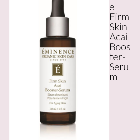
e
Firm
Skin
Acai
Boos
ter-
Seru
m