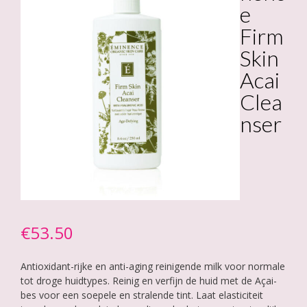
e
Firm
Skin
Acai
Clea
nser
€
53.50
Antioxidant-rijke en anti-aging reinigende milk voor normale
tot droge huidtypes. Reinig en verfijn de huid met de Açai-
bes voor een soepele en stralende tint. Laat elasticiteit