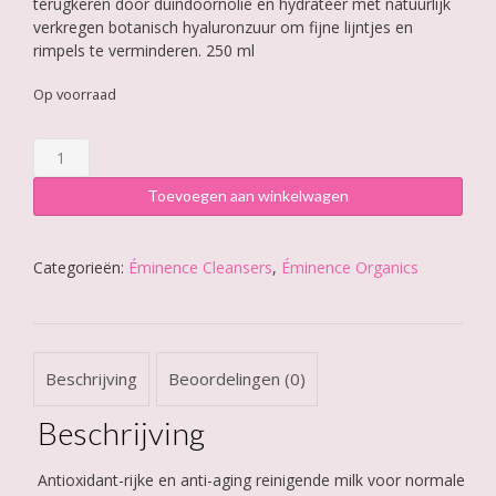
terugkeren door duindoornolie en hydrateer met natuurlijk
verkregen botanisch hyaluronzuur om fijne lijntjes en
rimpels te verminderen. 250 ml
Op voorraad
Éminence
Firm
Skin
Toevoegen aan winkelwagen
Acai
Cleanser
aantal
Categorieën:
Éminence Cleansers
,
Éminence Organics
Beschrijving
Beoordelingen (0)
Beschrijving
Antioxidant-rijke en anti-aging reinigende milk voor normale