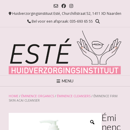
Ga
naar
Huidverzorgingsinstituut Esté, Churchillstraat 52, 1411 XD Naarden
de
inhoud
Bel voor een afspraak: 035-693 65 55
MENU
HOME
/
ÉMINENCE ORGANICS
/
ÉMINENCE CLEANSERS
/ ÉMINENCE FIRM
SKIN ACAI CLEANSER
Émi
nenc