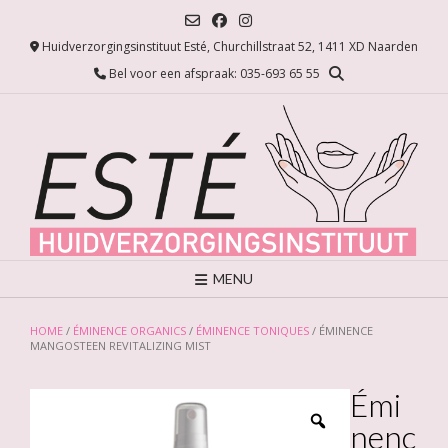
Ga
naar
Huidverzorgingsinstituut Esté, Churchillstraat 52, 1411 XD Naarden
de
inhoud
Bel voor een afspraak: 035-693 65 55
MENU
HOME
/
ÉMINENCE ORGANICS
/
ÉMINENCE TONIQUES
/ ÉMINENCE
MANGOSTEEN REVITALIZING MIST
Émi
nenc