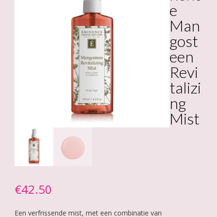
e
Man
gost
een
Revi
talizi
ng
Mist
€
42.50
Een verfrissende mist, met een combinatie van