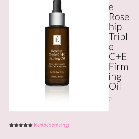
e
Rose
hip
Tripl
e
C+E
Firm
ing
Oil
(
1
klantbeoordeling)
Gewaardeerd
1
5.00
op 5