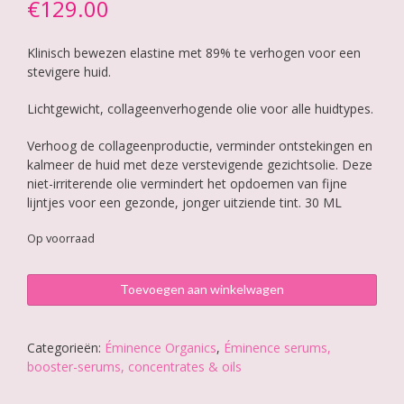
€
129.00
gebaseerd
op
klantbeoordeling
Klinisch bewezen elastine met 89% te verhogen voor een
stevigere huid.
Lichtgewicht, collageenverhogende olie voor alle huidtypes.
Verhoog de collageenproductie, verminder ontstekingen en
kalmeer de huid met deze verstevigende gezichtsolie. Deze
niet-irriterende olie vermindert het opdoemen van fijne
lijntjes voor een gezonde, jonger uitziende tint. 30 ML
Op voorraad
Éminence
Toevoegen aan winkelwagen
Rosehip
Triple
C+E
Categorieën:
Éminence Organics
,
Éminence serums,
Firming
booster-serums, concentrates & oils
Oil
aantal