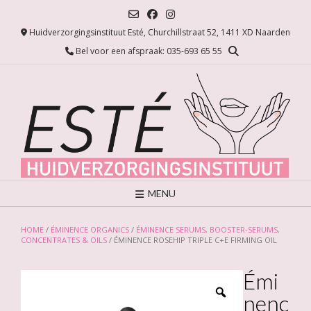
Ga
naar
Huidverzorgingsinstituut Esté, Churchillstraat 52, 1411 XD Naarden
de
inhoud
Bel voor een afspraak: 035-693 65 55
MENU
HOME
/
ÉMINENCE ORGANICS
/
ÉMINENCE SERUMS, BOOSTER-SERUMS,
CONCENTRATES & OILS
/ ÉMINENCE ROSEHIP TRIPLE C+E FIRMING OIL
Émi
nenc