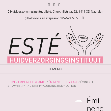
Ga
naar
Huidverzorgingsinstituut Esté, Churchillstraat 52, 1411 XD Naarden
de
inhoud
Bel voor een afspraak: 035-693 65 55
MENU
HOME
/
ÉMINENCE ORGANICS
/
ÉMINENCE BODY CARE
/ ÉMINENCE
STRAWBERRY RHUBARB HYALURONIC BODY LOTION
Émi
nenc