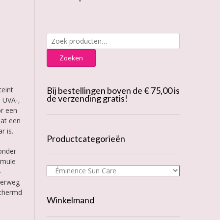
Zoeken
naar:
Zoeken
teint
Bij bestellingen boven de € 75,00 is
de verzending gratis!
n UVA-,
or een
aat een
r is.
Productcategorieën
 onder
rmule
-
derweg
schermd
Winkelmand