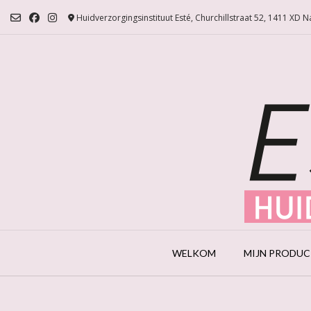
Ga
Huidverzorgingsinstituut Esté, Churchillstraat 52, 1411 XD 
naar
de
inhoud
WELKOM
MIJN PRODU