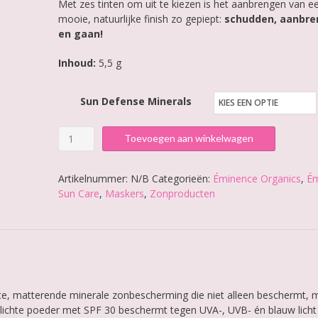
Met zes tinten om uit te kiezen is het aanbrengen van e
mooie, natuurlijke finish zo gepiept:
schudden, aanbr
en gaan!
Inhoud:
5,5 g
Sun Defense Minerals
Éminence
Toevoegen aan winkelwagen
Sun
Defense
Artikelnummer:
N/B
Categorieën:
Éminence Organics
,
Ém
Minerals
Sun Care
,
Maskers
,
Zonproducten
aantal
hte, matterende minerale zonbescherming die niet alleen beschermt, 
ze lichte poeder met SPF 30 beschermt tegen UVA-, UVB- én blauw licht