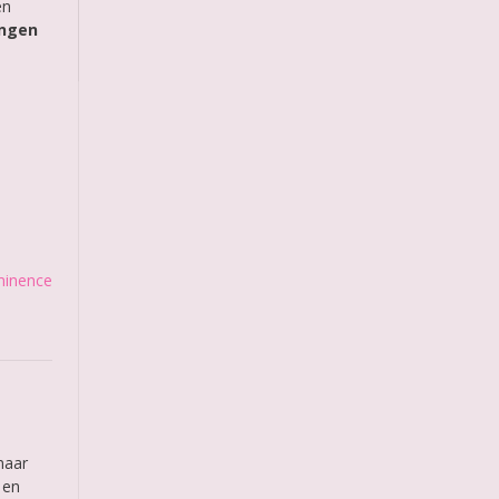
en
engen
inence
maar
 en