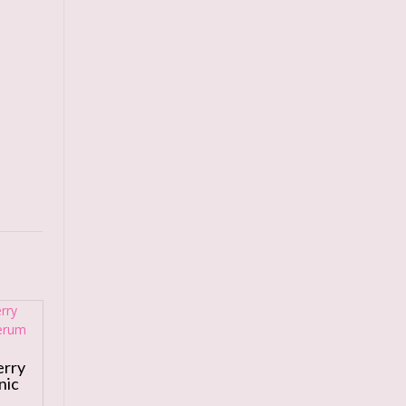
erry
nic