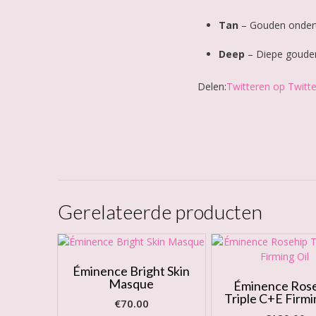
Tan
– Gouden ondert
Deep
– Diepe gouden
Delen:
Twitteren op Twitte
Gerelateerde producten
Éminence Bright Skin
Masque
Éminence Ros
Triple C+E Firmi
€
70.00