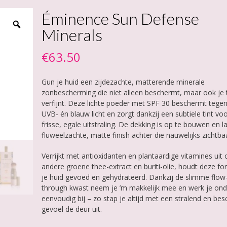
Éminence Sun Defense
Minerals
€
63.50
Gun je huid een zijdezachte, matterende minerale
zonbescherming die niet alleen beschermt, maar ook je 
verfijnt. Deze lichte poeder met SPF 30 beschermt tege
UVB- én blauw licht en zorgt dankzij een subtiele tint vo
frisse, egale uitstraling. De dekking is op te bouwen en l
fluweelzachte, matte finish achter die nauwelijks zichtbaa
Verrijkt met antioxidanten en plantaardige vitamines uit
andere groene thee-extract en buriti-olie, houdt deze fo
je huid gevoed en gehydrateerd. Dankzij de slimme flow
through kwast neem je ’m makkelijk mee en werk je on
eenvoudig bij – zo stap je altijd met een stralend en be
gevoel de deur uit.