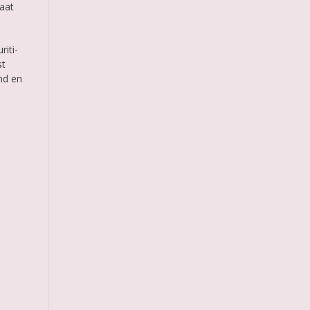
laat
riti-
st
nd en