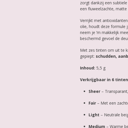
zorgt dankzij een subtiele
een fluweelzachte, matte f
Verrijkt met antioxidanten
olie, houdt deze formule 
neem je ’m makkelijk mee 
beschermd gevoel de deur
Met zes tinten om uit te k
gepiept:
schudden, aanb
Inhoud:
5,5 g
Verkrijgbaar in 6 tinten
Sheer
– Transparant,
Fair
– Met een zachte
Light
– Neutrale beig
Medium
– Warme bei