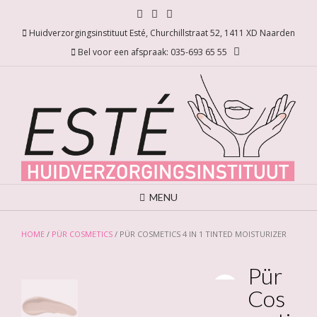
Ga
naar
Huidverzorgingsinstituut Esté, Churchillstraat 52, 1411 XD Naarden
de
inhoud
Bel voor een afspraak: 035-693 65 55
MENU
HOME
/
PÜR COSMETICS
/ PÜR COSMETICS 4 IN 1 TINTED MOISTURIZER
Pür
Cos