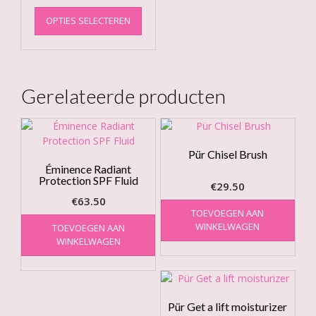
Dit
OPTIES SELECTEREN
product
heeft
meerdere
variaties.
Deze
Gerelateerde producten
optie
kan
gekozen
worden
Pür Chisel Brush
op
Éminence Radiant
de
Protection SPF Fluid
productpagina
€
29.50
€
63.50
TOEVOEGEN AAN
WINKELWAGEN
TOEVOEGEN AAN
WINKELWAGEN
Pür Get a lift moisturizer