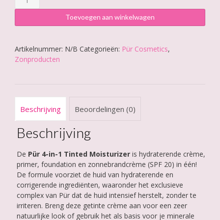
Cosmetics
Toevoegen aan winkelwagen
4
in
Artikelnummer:
N/B
Categorieën:
Pür Cosmetics
,
1
Zonproducten
Tinted
Moisturizer
aantal
Beschrijving
Beoordelingen (0)
Beschrijving
De
Pür 4-in-1 Tinted Moisturizer
is hydraterende crème,
primer, foundation en zonnebrandcrème (SPF 20) in één!
De formule voorziet de huid van hydraterende en
corrigerende ingrediënten, waaronder het exclusieve
complex van Pür dat de huid intensief herstelt, zonder te
irriteren. Breng deze getinte crème aan voor een zeer
natuurlijke look of gebruik het als basis voor je minerale