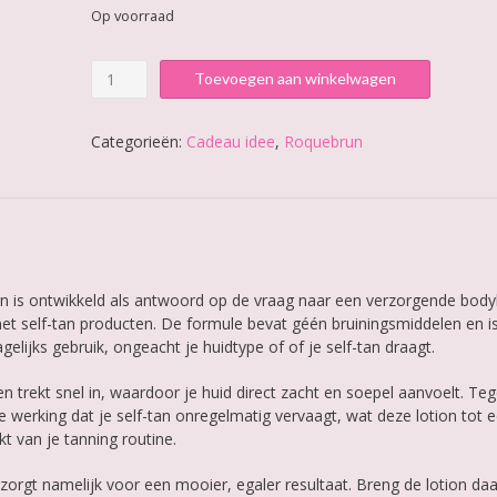
Op voorraad
Roquebrun
Toevoegen aan winkelwagen
Body
Lotion
aantal
Categorieën:
Cadeau idee
,
Roquebrun
is ontwikkeld als antwoord op de vraag naar een verzorgende body
et self-tan producten. De formule bevat géén bruiningsmiddelen en i
elijks gebruik, ongeacht je huidtype of of je self-tan draagt.
t en trekt snel in, waardoor je huid direct zacht en soepel aanvoelt. Tege
werking dat je self-tan onregelmatig vervaagt, wat deze lotion tot 
t van je tanning routine.
orgt namelijk voor een mooier, egaler resultaat. Breng de lotion d