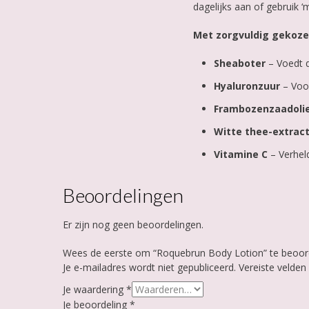
dagelijks aan of gebruik 
Met zorgvuldig gekoze
Sheaboter
– Voedt d
Hyaluronzuur
– Voo
Frambozenzaadoli
Witte thee-extrac
Vitamine C
– Verheld
Beoordelingen
Er zijn nog geen beoordelingen.
Wees de eerste om “Roquebrun Body Lotion” te beoor
Je e-mailadres wordt niet gepubliceerd.
Vereiste velde
Je waardering
*
Je beoordeling
*