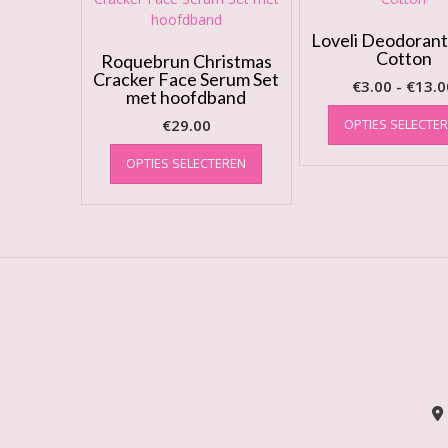
Loveli Deodorant
Cotton
Roquebrun Christmas
Cracker Face Serum Set
€
3.00
-
€
13.0
met hoofdband
€
29.00
OPTIES SELECTE
Dit
OPTIES SELECTEREN
product
heeft
meerdere
variaties.
Deze
optie
kan
gekozen
worden
op
de
productpagina