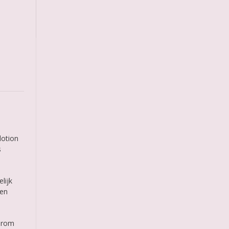
lotion
s
lijk
een
aarom