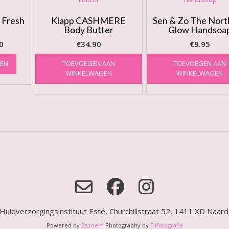
 Fresh
Klapp CASHMERE
Sen & Zo The Nort
Body Butter
Glow Handsoa
Prijsklasse:
0
€
34.90
€
9.95
€3.00
Dit
REN
TOEVOEGEN AAN
TOEVOEGEN AAN
product
tot
WINKELWAGEN
WINKELWAGEN
heeft
€13.00
meerdere
variaties.
Deze
optie
kan
gekozen
worden
op
de
productpagina
Huidverzorgingsinstituut Esté, Churchillstraat 52, 1411 XD Naar
Powered by
Zazoem
Photography by
Elifotografie