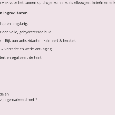
‘m vlak voor het tannen op droge zones zoals ellebogen, knieën en enk
n ingrediënten
iep en langdurig.
r een volle, gehydrateerde huid.
e
– Rijk aan antioxidanten, kalmeert & herstelt.
t
– Verzacht én werkt anti-aging.
ert en egaliseert de teint.
delen
n zijn gemarkeerd met
*