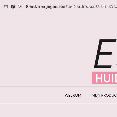
Ga
Huidverzorgingsinstituut Esté, Churchillstraat 52, 1411 XD 
naar
de
inhoud
WELKOM
MIJN PRODU