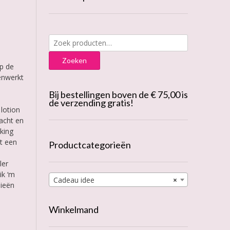
Zoeken
naar:
Zoeken
p de
enwerkt
Bij bestellingen boven de € 75,00 is
de verzending gratis!
 lotion
zacht en
king
ot een
Productcategorieën
ler
ik ‘m
Cadeau idee
×
nieën
Winkelmand