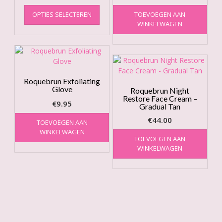
Dit
OPTIES SELECTEREN
TOEVOEGEN AAN
product
WINKELWAGEN
heeft
meerdere
variaties.
Deze
optie
kan
Roquebrun Exfoliating
Glove
gekozen
Roquebrun Night
Restore Face Cream –
worden
€
9.95
Gradual Tan
op
€
44.00
de
TOEVOEGEN AAN
productpagina
WINKELWAGEN
TOEVOEGEN AAN
WINKELWAGEN