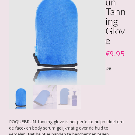
un
Tann
ing
Glov
e
€
9.95
De
ROQUEBRUN. tanning glove is het perfecte hulpmiddel om
de face- en body serum gelijkmatig over de huid te
verdelen. Het helpt je handen te beschermen tegen