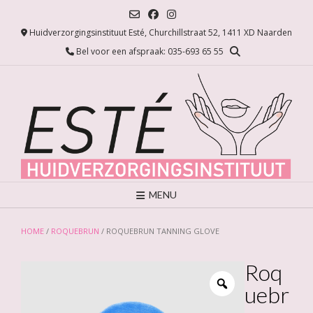
Ga
naar
Huidverzorgingsinstituut Esté, Churchillstraat 52, 1411 XD Naarden
de
inhoud
Bel voor een afspraak: 035-693 65 55
MENU
HOME
/
ROQUEBRUN
/ ROQUEBRUN TANNING GLOVE
Roq
uebr