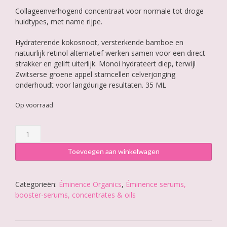
Collageenverhogend concentraat voor normale tot droge
huidtypes, met name rijpe.
Hydraterende kokosnoot, versterkende bamboe en
natuurlijk retinol alternatief werken samen voor een direct
strakker en gelift uiterlijk. Monoi hydrateert diep, terwijl
Zwitserse groene appel stamcellen celverjonging
onderhoudt voor langdurige resultaten. 35 ML
Op voorraad
Éminence
Bamboo
Firming
Toevoegen aan winkelwagen
Fluid
aantal
Categorieën:
Éminence Organics
,
Éminence serums,
booster-serums, concentrates & oils