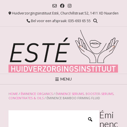
Ga
naar
Huidverzorgingsinstituut Esté, Churchillstraat 52, 1411 XD Naarden
de
inhoud
Bel voor een afspraak: 035-693 65 55
MENU
HOME
/
ÉMINENCE ORGANICS
/
ÉMINENCE SERUMS, BOOSTER-SERUMS,
CONCENTRATES & OILS
/ ÉMINENCE BAMBOO FIRMING FLUID
Émi
nenc