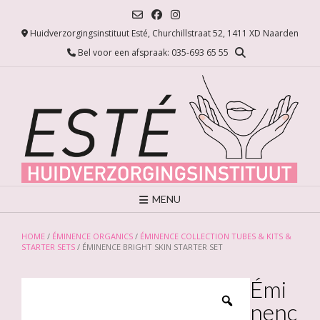
Ga
naar
Huidverzorgingsinstituut Esté, Churchillstraat 52, 1411 XD Naarden
de
inhoud
Bel voor een afspraak: 035-693 65 55
MENU
HOME
/
ÉMINENCE ORGANICS
/
ÉMINENCE COLLECTION TUBES & KITS &
STARTER SETS
/ ÉMINENCE BRIGHT SKIN STARTER SET
Émi
nenc