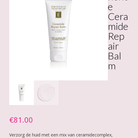
e
Cera
mide
Rep
air
Bal
m
€
81.00
Verzorg de huid met een mix van ceramidecomplex,