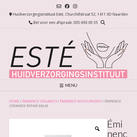
Ga
naar
Huidverzorgingsinstituut Esté, Churchillstraat 52, 1411 XD Naarden
de
inhoud
Bel voor een afspraak: 035-693 65 55
MENU
HOME
/
ÉMINENCE ORGANICS
/
ÉMINENCE MOISTURIZERS
/ ÉMINENCE
CERAMIDE REPAIR BALM
Émi
nenc