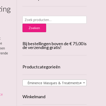
zing
Zoeken
naar:
Zoeken
t
je
Bij bestellingen boven de € 75,00 is
de verzending gratis!
 een
rende
Productcategorieën
Éminence Masques & Treatments
×
ce
Winkelmand