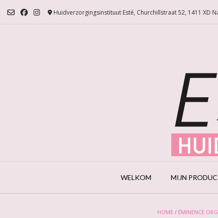
Ga
Huidverzorgingsinstituut Esté, Churchillstraat 52, 1411 XD 
naar
de
inhoud
WELKOM
MIJN PRODU
HOME
/
ÉMINENCE ORG