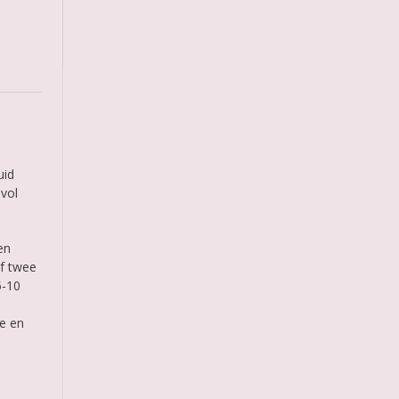
uid
 vol
.
en
f twee
5-10
ne en