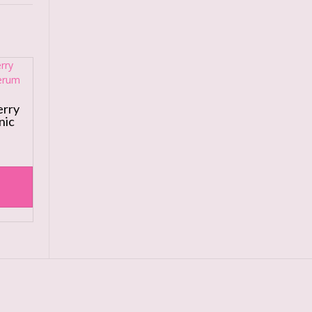
erry
nic