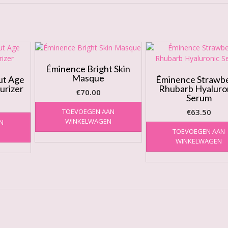
Éminence Bright Skin
Masque
ut Age
Éminence Strawb
urizer
Rhubarb Hyaluro
€
70.00
Serum
TOEVOEGEN AAN
€
63.50
WINKELWAGEN
N
TOEVOEGEN AAN
N
WINKELWAGEN