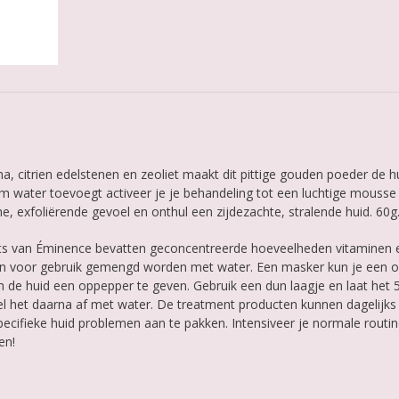
 citrien edelstenen en zeoliet maakt dit pittige gouden poeder de h
am water toevoegt activeer je je behandeling tot een luchtige mousse
 exfoliërende gevoel en onthul een zijdezachte, stralende huid. 60g
 van Éminence bevatten geconcentreerde hoeveelheden vitaminen 
n voor gebruik gemengd worden met water. Een masker kun je een o
 de huid een oppepper te geven. Gebruik een dun laagje en laat het 
el het daarna af met water. De treatment producten kunnen dagelijks
ecifieke huid problemen aan te pakken. Intensiveer je normale routi
en!