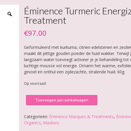
Éminence Turmeric Energi
Treatment
€
97.00
Geformuleerd met kurkuma, citrien edelstenen en zeolie
maakt dit pittige gouden poeder de huid wakker. Terwijl 
langzaam water toevoegt activeer je je behandeling tot
luchtige mousse vol energie. Omarm het warme, exfolië
gevoel en onthul een zijdezachte, stralende huid. 60g.
Op voorraad
Éminence
Toevoegen aan winkelwagen
Turmeric
Energizing
Treatment
Categorieën:
Éminence Masques & Treatments
,
Éminen
aantal
Organics
,
Maskers