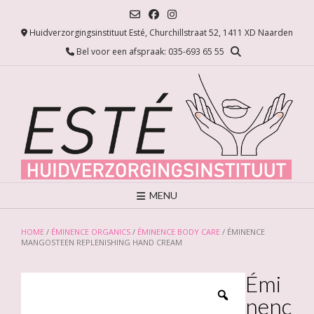
Ga
naar
Huidverzorgingsinstituut Esté, Churchillstraat 52, 1411 XD Naarden
de
inhoud
Bel voor een afspraak: 035-693 65 55
MENU
HOME
/
ÉMINENCE ORGANICS
/
ÉMINENCE BODY CARE
/ ÉMINENCE
MANGOSTEEN REPLENISHING HAND CREAM
Émi
nenc