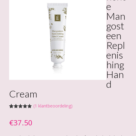
e
Man
gost
een
Repl
enis
hing
Han
d
Cream
(
1
klantbeoordeling)
Gewaardeerd
1
5.00
op 5
€
37.50
gebaseerd
op
klantbeoordeling