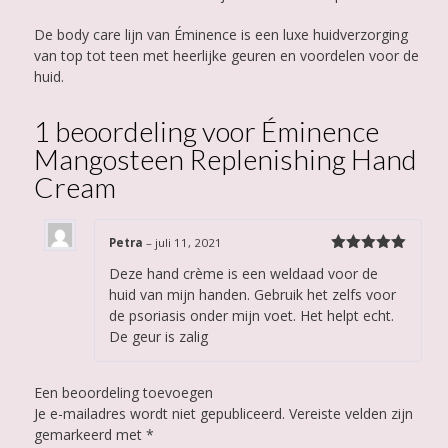
De body care lijn van Éminence is een luxe huidverzorging
van top tot teen met heerlijke geuren en voordelen voor de
huid.
1 beoordeling voor
Éminence
Mangosteen Replenishing Hand
Cream
Petra
–
juli 11, 2021
Gewaardeerd
Deze hand crème is een weldaad voor de
5
uit 5
huid van mijn handen. Gebruik het zelfs voor
de psoriasis onder mijn voet. Het helpt echt.
De geur is zalig
Een beoordeling toevoegen
Je e-mailadres wordt niet gepubliceerd.
Vereiste velden zijn
gemarkeerd met
*