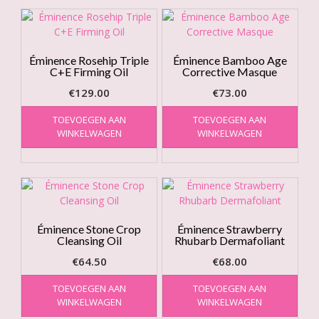
Éminence Rosehip Triple
Éminence Bamboo Age
C+E Firming Oil
Corrective Masque
€
129.00
€
73.00
TOEVOEGEN AAN
TOEVOEGEN AAN
WINKELWAGEN
WINKELWAGEN
Éminence Stone Crop
Éminence Strawberry
Cleansing Oil
Rhubarb Dermafoliant
€
64.50
€
68.00
TOEVOEGEN AAN
TOEVOEGEN AAN
WINKELWAGEN
WINKELWAGEN