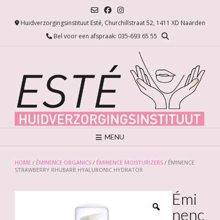
Ga
naar
Huidverzorgingsinstituut Esté, Churchillstraat 52, 1411 XD Naarden
de
inhoud
Bel voor een afspraak: 035-693 65 55
MENU
HOME
/
ÉMINENCE ORGANICS
/
ÉMINENCE MOISTURIZERS
/ ÉMINENCE
STRAWBERRY RHUBARB HYALURONIC HYDRATOR
Émi
nenc