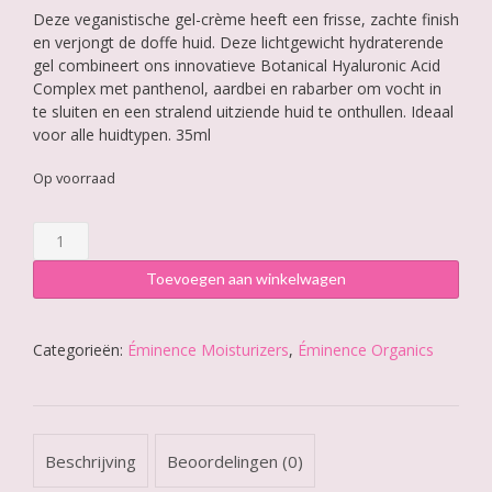
Deze veganistische gel-crème heeft een frisse, zachte finish
en verjongt de doffe huid. Deze lichtgewicht hydraterende
gel combineert ons innovatieve Botanical Hyaluronic Acid
Complex met panthenol, aardbei en rabarber om vocht in
te sluiten en een stralend uitziende huid te onthullen. Ideaal
voor alle huidtypen. 35ml
Op voorraad
Éminence
Strawberry
Rhubarb
Toevoegen aan winkelwagen
Hyaluronic
Hydrator
aantal
Categorieën:
Éminence Moisturizers
,
Éminence Organics
Beschrijving
Beoordelingen (0)