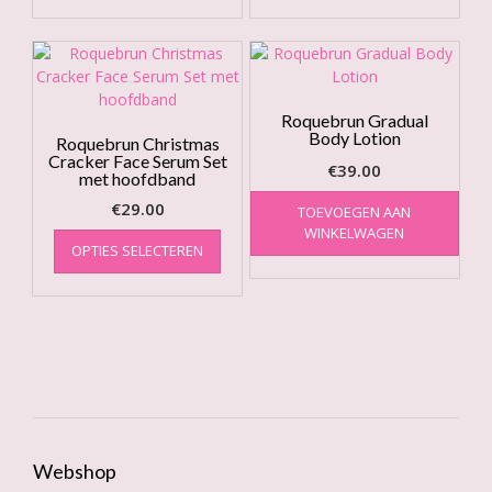
Roquebrun Gradual
Body Lotion
Roquebrun Christmas
Cracker Face Serum Set
€
39.00
met hoofdband
€
29.00
TOEVOEGEN AAN
Dit
WINKELWAGEN
OPTIES SELECTEREN
product
heeft
meerdere
variaties.
Deze
optie
kan
gekozen
worden
op
Webshop
de