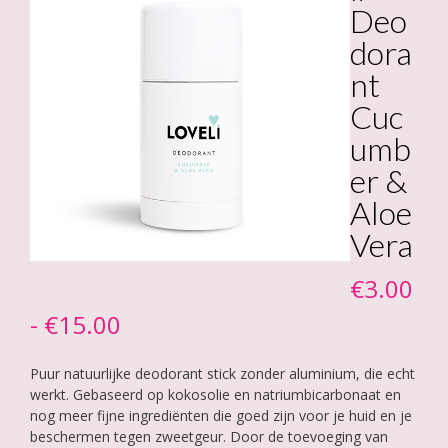
Deo
dora
nt
Cuc
umb
er &
Aloe
Vera
€
3.00
Prijsklasse:
-
€
15.00
€3.00
Puur natuurlijke deodorant stick zonder aluminium, die echt
tot
werkt. Gebaseerd op kokosolie en natriumbicarbonaat en
nog meer fijne ingrediënten die goed zijn voor je huid en je
€15.00
beschermen tegen zweetgeur. Door de toevoeging van