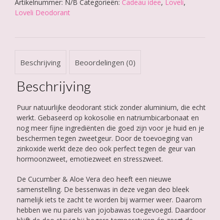
Artikelnummer:
N/B
Categorieën:
Cadeau idee
,
Loveli
,
Aloe
Loveli Deodorant
Vera
aantal
Beschrijving
Beoordelingen (0)
Beschrijving
Puur natuurlijke deodorant stick zonder aluminium, die echt
werkt. Gebaseerd op kokosolie en natriumbicarbonaat en
nog meer fijne ingrediënten die goed zijn voor je huid en je
beschermen tegen zweetgeur. Door de toevoeging van
zinkoxide werkt deze deo ook perfect tegen de geur van
hormoonzweet, emotiezweet en stresszweet.
De Cucumber & Aloe Vera deo heeft een nieuwe
samenstelling. De bessenwas in deze vegan deo bleek
namelijk iets te zacht te worden bij warmer weer. Daarom
hebben we nu parels van jojobawas toegevoegd. Daardoor