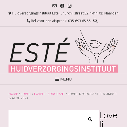
Ga
naar
Huidverzorgingsinstituut Esté, Churchillstraat 52, 1411 XD Naarden
de
inhoud
Bel voor een afspraak: 035-693 65 55
MENU
HOME
/
LOVELI
/
LOVELI DEODORANT
/ LOVELI DEODORANT CUCUMBER
& ALOE VERA
Love
li