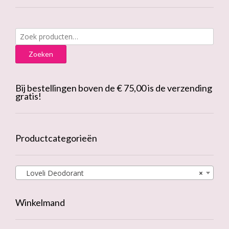
productpagina
Zoeken
naar:
Zoeken
Bij bestellingen boven de € 75,00 is de verzending
gratis!
Productcategorieën
Loveli Deodorant
×
Winkelmand