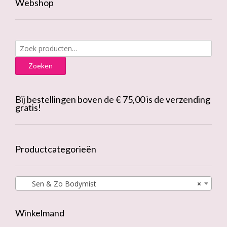
Webshop
de
produc
Zoeken
naar:
Zoeken
Bij bestellingen boven de € 75,00 is de verzending
gratis!
Productcategorieën
Sen & Zo Bodymist
×
Winkelmand