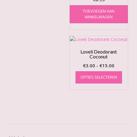
TOEVOEGEN AAN
WINKELWAGEN
Loveli Deodorant
Coconut
Prijsklasse
€
3.00
-
€
15.00
€3.00
Dit
OPTIES SELECTEREN
product
tot
heeft
€15.00
meerde
variatie
Deze
optie
kan
gekoze
worden
op