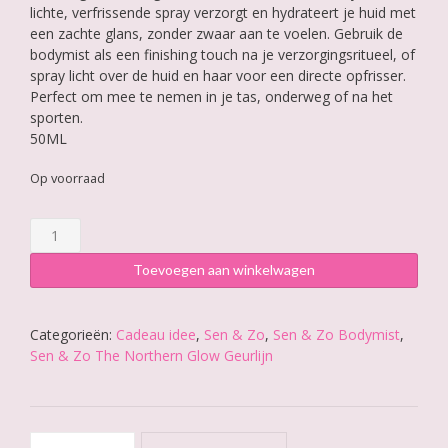
lichte, verfrissende spray verzorgt en hydrateert je huid met
een zachte glans, zonder zwaar aan te voelen. Gebruik de
bodymist als een finishing touch na je verzorgingsritueel, of
spray licht over de huid en haar voor een directe opfrisser.
Perfect om mee te nemen in je tas, onderweg of na het
sporten.
50ML
Op voorraad
Sen
&
Zo
Toevoegen aan winkelwagen
The
Northern
Glow
Categorieën:
Cadeau idee
,
Sen & Zo
,
Sen & Zo Bodymist
,
Bodymist
Sen & Zo The Northern Glow Geurlijn
aantal