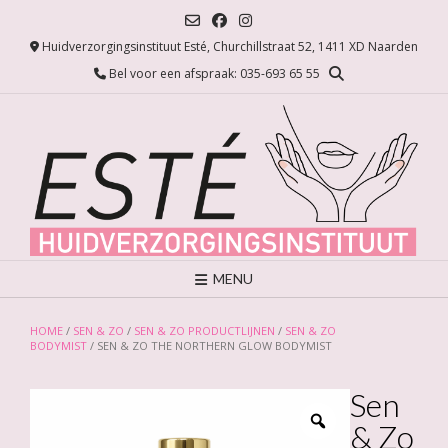
Ga
naar
Huidverzorgingsinstituut Esté, Churchillstraat 52, 1411 XD Naarden
de
inhoud
Bel voor een afspraak: 035-693 65 55
MENU
HOME
/
SEN & ZO
/
SEN & ZO PRODUCTLIJNEN
/
SEN & ZO
BODYMIST
/ SEN & ZO THE NORTHERN GLOW BODYMIST
Sen
& Zo