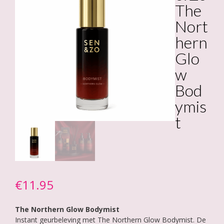
The
Nort
hern
Glo
w
Bod
ymis
t
€
11.95
The Northern Glow Bodymist
Instant geurbeleving met The Northern Glow Bodymist. De