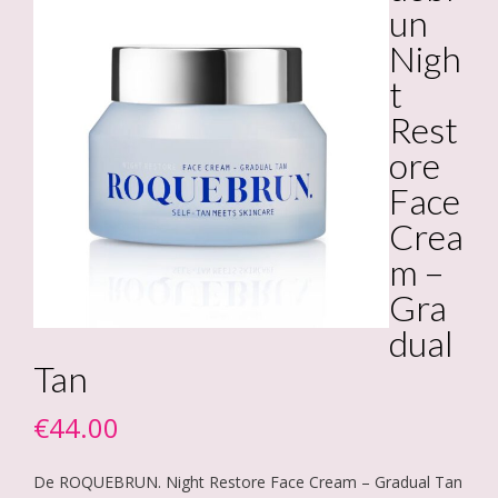
un
Nigh
t
Rest
ore
Face
Crea
m –
Gra
dual
Tan
€
44.00
De ROQUEBRUN. Night Restore Face Cream – Gradual Tan