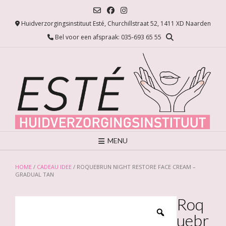
Ga
naar
Huidverzorgingsinstituut Esté, Churchillstraat 52, 1411 XD Naarden
de
inhoud
Bel voor een afspraak: 035-693 65 55
MENU
HOME
/
CADEAU IDEE
/ ROQUEBRUN NIGHT RESTORE FACE CREAM –
GRADUAL TAN
Roq
uebr