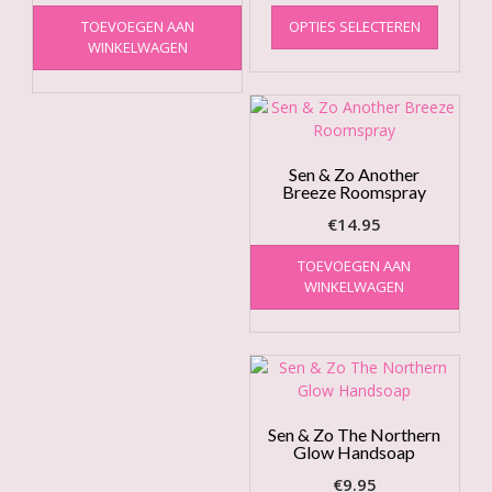
€3.00
Dit
TOEVOEGEN AAN
OPTIES SELECTEREN
product
tot
WINKELWAGEN
heeft
€15.00
meerde
variatie
Deze
optie
kan
Sen & Zo Another
Breeze Roomspray
gekoze
worden
€
14.95
op
de
TOEVOEGEN AAN
produc
WINKELWAGEN
Sen & Zo The Northern
Glow Handsoap
€
9.95