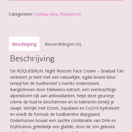
Face
Cream
-
Categorieën:
Cadeau idee
,
Roquebrun
Gradual
Tan
aantal
Beschrijving
Beoordelingen (0)
Beschrijving
De ROQUEBRUN. Night Restore Face Cream – Gradual Tan
verbetert je teint met een natuurlijke, egale bruine kleur
terwijl het de huidherstel ’s nachts ondersteunt.
Aangedreven door Edelweiss-extract, een veerkrachtige
alpenbloem rijk aan antioxidanten, helpt deze geurvrije
crème de huid te beschermen en te kalmeren terwijl je
slaapt. Verrijkt met Ectoin, Squalane en CoQ10 hydrateert
en voedt de formule de huidbarrière diepgaand.
Ondertussen bouwt een zachte combinatie van DHA en
Erythrulose geleidelijk een gladde, door de zon gekuste