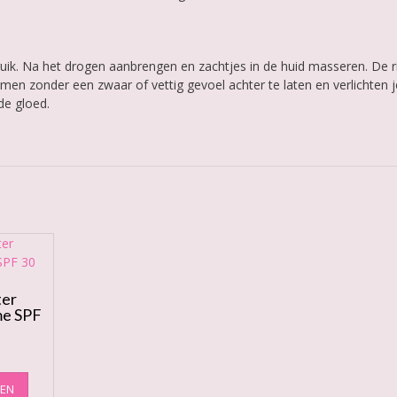
ik. Na het drogen aanbrengen en zachtjes in de huid masseren. De r
en zonder een zwaar of vettig gevoel achter te laten en verlichten j
de gloed.
ter
e SPF
Dit
REN
product