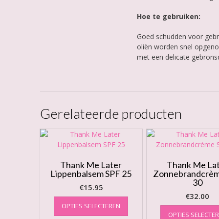
Hoe te gebruiken:
Goed schudden voor gebru
oliën worden snel opgenom
met een delicate gebrons
Gerelateerde producten
Thank Me Later
Thank Me La
Lippenbalsem SPF 25
Zonnebrandcrèm
30
€
15.95
€
32.00
Dit
OPTIES SELECTEREN
product
OPTIES SELECTE
heeft