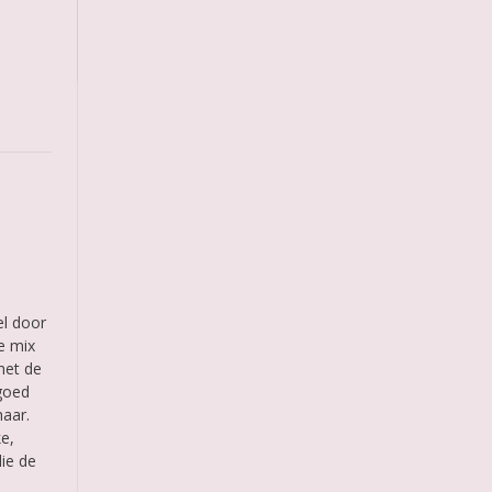
el door
e mix
het de
 goed
haar.
ke,
die de