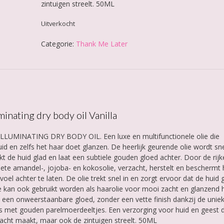
zintuigen streelt. 50ML
Uitverkocht
Categorie:
Thank Me Later
inating dry body oil Vanilla
ILLUMINATING DRY BODY OIL. Een luxe en multifunctionele olie die
id en zelfs het haar doet glanzen. De heerlijk geurende olie wordt sn
de huid glad en laat een subtiele gouden gloed achter. Door de rijk
oete amandel-, jojoba- en kokosolie, verzacht, herstelt en beschermt 
voel achter te laten. De olie trekt snel in en zorgt ervoor dat de huid
lie kan ook gebruikt worden als haarolie voor mooi zacht en glanzend 
et een onweerstaanbare gloed, zonder een vette finish dankzij de unie
t is met gouden parelmoerdeeltjes. Een verzorging voor huid en geest 
 zacht maakt, maar ook de zintuigen streelt. 50ML