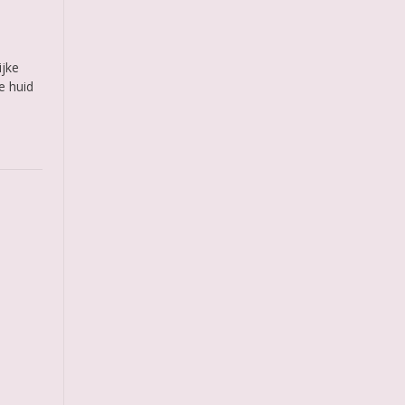
ijke
e huid