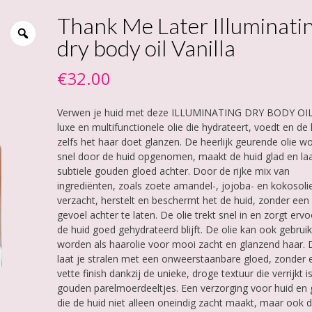
Thank Me Later Illuminati
dry body oil Vanilla
€
32.00
Verwen je huid met deze ILLUMINATING DRY BODY OIL
luxe en multifunctionele olie die hydrateert, voedt en de
zelfs het haar doet glanzen. De heerlijk geurende olie w
snel door de huid opgenomen, maakt de huid glad en la
subtiele gouden gloed achter. Door de rijke mix van
ingrediënten, zoals zoete amandel-, jojoba- en kokosoli
verzacht, herstelt en beschermt het de huid, zonder een 
gevoel achter te laten. De olie trekt snel in en zorgt ervo
de huid goed gehydrateerd blijft. De olie kan ook gebruik
worden als haarolie voor mooi zacht en glanzend haar. 
laat je stralen met een onweerstaanbare gloed, zonder 
vette finish dankzij de unieke, droge textuur die verrijkt 
gouden parelmoerdeeltjes. Een verzorging voor huid en 
die de huid niet alleen oneindig zacht maakt, maar ook 