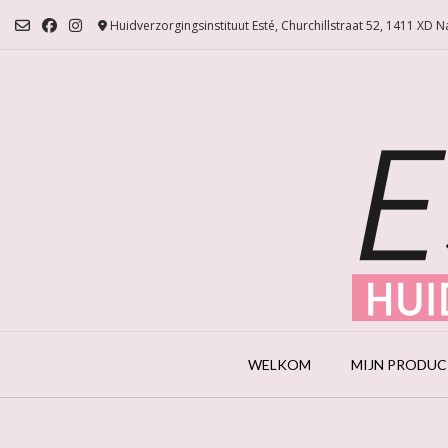
Ga
Huidverzorgingsinstituut Esté, Churchillstraat 52, 1411 XD 
naar
de
inhoud
WELKOM
MIJN PRODU