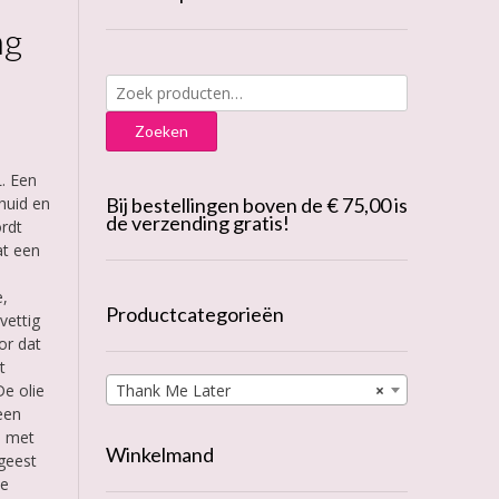
ng
Zoeken
naar:
Zoeken
. Een
 huid en
Bij bestellingen boven de € 75,00 is
de verzending gratis!
ordt
at een
e,
Productcategorieën
vettig
or dat
t
De olie
Thank Me Later
×
een
is met
Winkelmand
geest
de