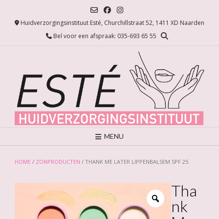
Ga
naar
Huidverzorgingsinstituut Esté, Churchillstraat 52, 1411 XD Naarden
de
inhoud
Bel voor een afspraak: 035-693 65 55
MENU
HOME
/
ZONPRODUCTEN
/ THANK ME LATER LIPPENBALSEM SPF 25
Tha
nk