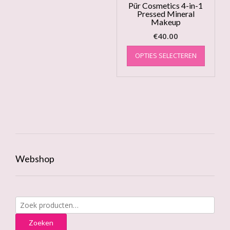
kan
Pür Cosmetics 4-in-1
Pressed Mineral
gekoze
Makeup
worden
op
€
40.00
de
Dit
OPTIES SELECTEREN
product
product
heeft
meerde
variatie
Deze
optie
kan
gekoze
worden
op
Webshop
de
produc
Zoeken
naar:
Zoeken