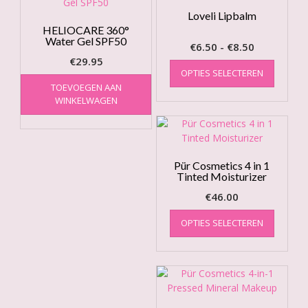
Loveli Lipbalm
HELIOCARE 360°
Water Gel SPF50
Prijsklasse
€
6.50
-
€
8.50
€
29.95
€6.50
Dit
OPTIES SELECTEREN
product
tot
TOEVOEGEN AAN
heeft
€8.50
WINKELWAGEN
meerde
variatie
Deze
optie
kan
Pür Cosmetics 4 in 1
Tinted Moisturizer
gekoze
worden
€
46.00
op
Dit
de
OPTIES SELECTEREN
product
produc
heeft
meerde
variatie
Deze
optie