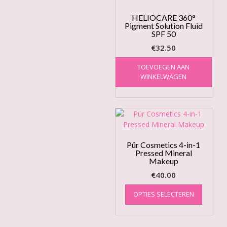
HELIOCARE 360°
Pigment Solution Fluid
SPF 50
€
32.50
TOEVOEGEN AAN
WINKELWAGEN
Pür Cosmetics 4-in-1
Pressed Mineral
Makeup
€
40.00
Dit
OPTIES SELECTEREN
product
heeft
meerde