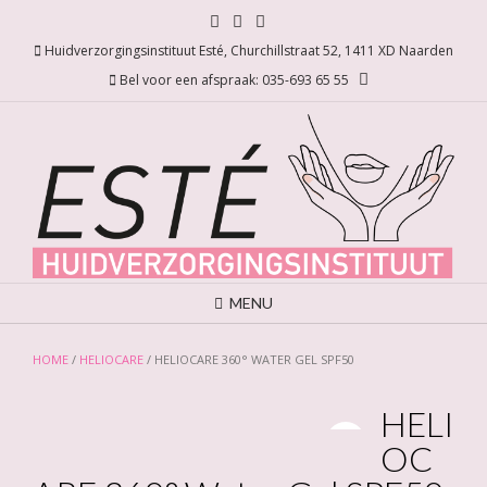
Ga
naar
Huidverzorgingsinstituut Esté, Churchillstraat 52, 1411 XD Naarden
de
inhoud
Bel voor een afspraak: 035-693 65 55
MENU
HOME
/
HELIOCARE
/ HELIOCARE 360° WATER GEL SPF50
HELI
OC