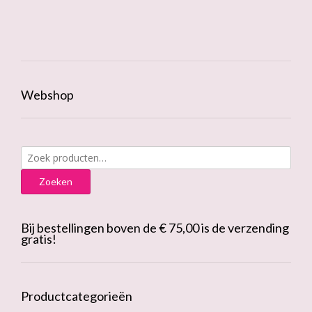
variatie
Deze
optie
kan
gekoze
worden
op
Webshop
de
produc
Zoeken
naar:
Zoeken
Bij bestellingen boven de € 75,00 is de verzending
gratis!
Productcategorieën