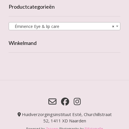
Productcategorieën
Éminence Eye & lip care
×
Winkelmand
Huidverzorgingsinstituut Esté, Churchillstraat
52, 1411 XD Naarden
Powered by
Zazoem
Photography by
Elifotografie