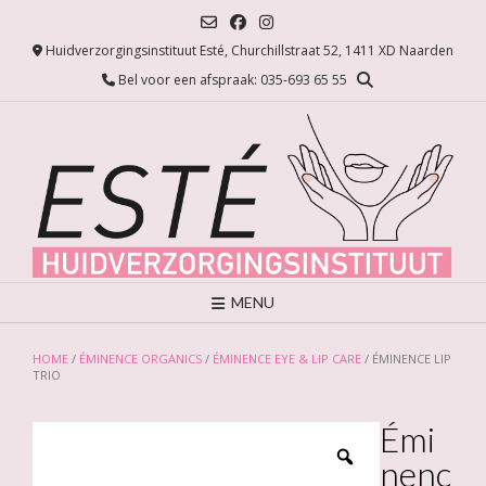
Ga
naar
Huidverzorgingsinstituut Esté, Churchillstraat 52, 1411 XD Naarden
de
inhoud
Bel voor een afspraak: 035-693 65 55
MENU
HOME
/
ÉMINENCE ORGANICS
/
ÉMINENCE EYE & LIP CARE
/ ÉMINENCE LIP
TRIO
Émi
nenc