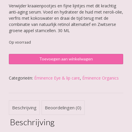
Verwijder kraaienpootjes en fijne lijntjes met dit krachtig
anti-aging serum. Voed en hydrateer de huid met neroli-olie,
verfris met kokoswater en draai de tijd terug met de
combinatie van natuurlijk retinol alternatief en Zwitserse
groene appel stamcellen. 30 ML
Op voorraad
Éminence
Toevoegen aan winkelwagen
Neroli
Age
Corrective
Categorieën:
Éminence Eye & lip care
,
Éminence Organics
Eye
Serum
aantal
Beschrijving
Beoordelingen (0)
Beschrijving