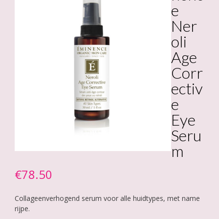
e
Ner
oli
Age
Corr
ectiv
e
Eye
Seru
m
€
78.50
Collageenverhogend serum voor alle huidtypes, met name
rijpe.