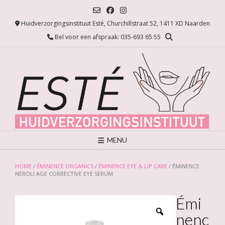
Ga
naar
Huidverzorgingsinstituut Esté, Churchillstraat 52, 1411 XD Naarden
de
inhoud
Bel voor een afspraak: 035-693 65 55
MENU
HOME
/
ÉMINENCE ORGANICS
/
ÉMINENCE EYE & LIP CARE
/ ÉMINENCE
NEROLI AGE CORRECTIVE EYE SERUM
Émi
nenc