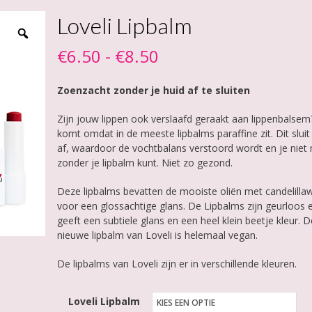
Loveli Lipbalm
Prijsklasse:
€
6.50
-
€
8.50
€6.50
Zoenzacht zonder je huid af te sluiten
tot
Zijn jouw lippen ook verslaafd geraakt aan lippenbalsem
€8.50
komt omdat in de meeste lipbalms paraffine zit. Dit sluit 
af, waardoor de vochtbalans verstoord wordt en je niet
zonder je lipbalm kunt. Niet zo gezond.
Deze lipbalms bevatten de mooiste oliën met candelilla
voor een glossachtige glans. De Lipbalms zijn geurloos 
geeft een subtiele glans en een heel klein beetje kleur. 
nieuwe lipbalm van Loveli is helemaal vegan.
De lipbalms van Loveli zijn er in verschillende kleuren.
Loveli Lipbalm