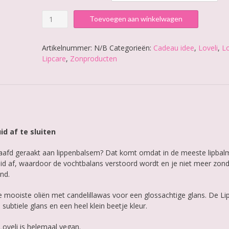
Loveli
Toevoegen aan winkelwagen
Lipbalm
aantal
Artikelnummer:
N/B
Categorieën:
Cadeau idee
,
Loveli
,
Lo
Lipcare
,
Zonproducten
d af te sluiten
slaafd geraakt aan lippenbalsem? Dat komt omdat in de meeste lipbal
e huid af, waardoor de vochtbalans verstoord wordt en je niet meer zond
nd.
 mooiste oliën met candelillawas voor een glossachtige glans. De L
 subtiele glans en een heel klein beetje kleur.
oveli is helemaal vegan.