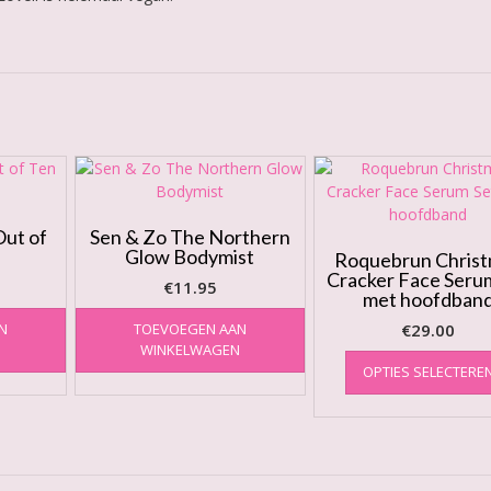
ut of
Sen & Zo The Northern
Glow Bodymist
Roquebrun Chris
Cracker Face Seru
€
11.95
met hoofdban
N
TOEVOEGEN AAN
€
29.00
N
WINKELWAGEN
OPTIES SELECTERE