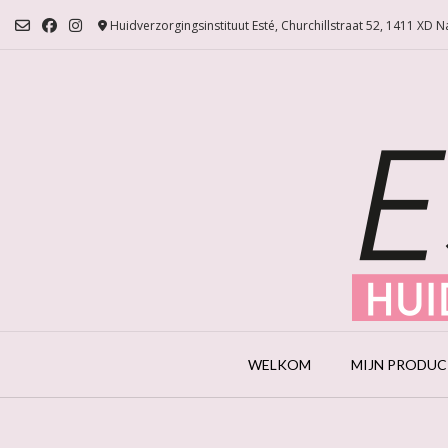
Ga
Huidverzorgingsinstituut Esté, Churchillstraat 52, 1411 XD 
naar
de
inhoud
WELKOM
MIJN PRODU