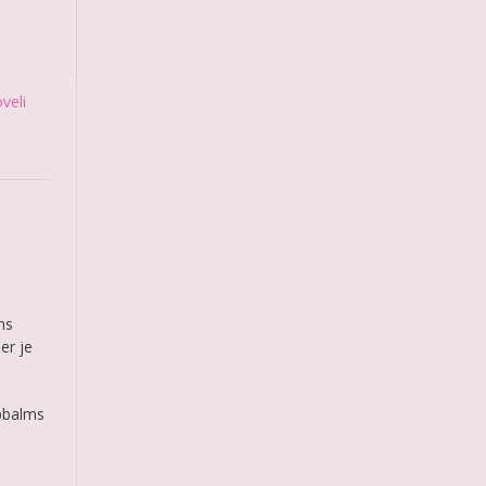
veli
ms
er je
ipbalms