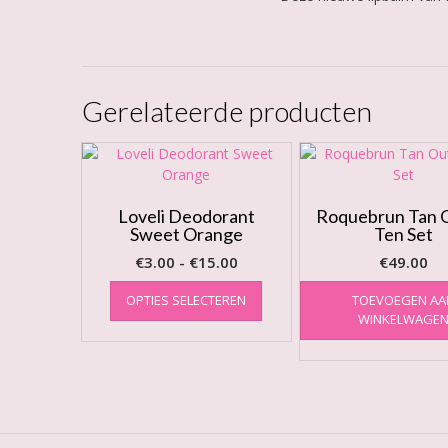
Gerelateerde producten
Loveli Deodorant
Roquebrun Tan O
Sweet Orange
Ten Set
Prijsklasse:
€
3.00
-
€
15.00
€
49.00
€3.00
Dit
OPTIES SELECTEREN
TOEVOEGEN AA
product
tot
WINKELWAGE
heeft
€15.00
meerdere
variaties.
Deze
optie
kan