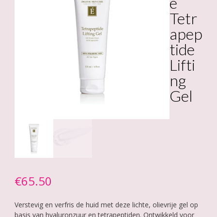
e
Tetr
apep
tide
Lifti
ng
Gel
€
65.50
Verstevig en verfris de huid met deze lichte, olievrije gel op
basis van hyaluronzuur en tetrapeptiden. Ontwikkeld voor