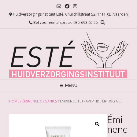
Ga
naar
Huidverzorgingsinstituut Esté, Churchillstraat 52, 1411 XD Naarden
de
inhoud
Bel voor een afspraak: 035-693 65 55
MENU
HOME
/
ÉMINENCE ORGANICS
/ ÉMINENCE TETRAPEPTIDE LIFTING GEL
Émi
nenc