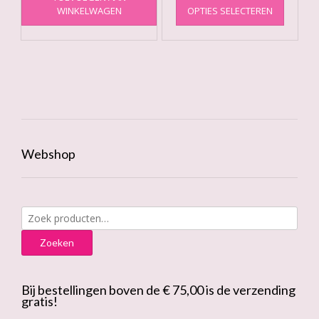
productpagina
WINKELWAGEN
OPTIES SELECTEREN
product
tot
heeft
€15.00
meerde
variatie
Deze
optie
kan
gekoze
worden
op
Webshop
de
produc
Zoeken
naar:
Zoeken
Bij bestellingen boven de € 75,00 is de verzending
gratis!