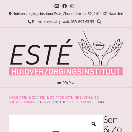
Ga
naar
Huidverzorgingsinstituut Esté, Churchillstraat 52, 1411 XD Naarden
de
inhoud
Bel voor een afspraak: 035-693 65 55
MENU
HOME
/
SEN & ZO
/
SEN & ZO PRODUCTLIJNEN
/
SEN & ZO
SHOWERFOAMS
/ SEN & ZO ANOTHER BREEZE SHOWERFOAM
Sen
& Zo