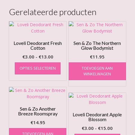
Gerelateerde producten
Loveli Deodorant Fresh
Sen & Zo The Northern
Cotton
Glow Bodymist
Prijsklasse:
€
3.00
-
€
13.00
€
11.95
€3.00
Dit
OPTIES SELECTEREN
TOEVOEGEN AAN
product
tot
WINKELWAGEN
heeft
€13.00
meerdere
variaties.
Deze
optie
kan
Sen & Zo Another
Breeze Roomspray
gekozen
Loveli Deodorant Apple
Blossom
worden
€
14.95
op
Prijsklasse
€
3.00
-
€
15.00
de
TOEVOEGEN AAN
€3.00
Dit