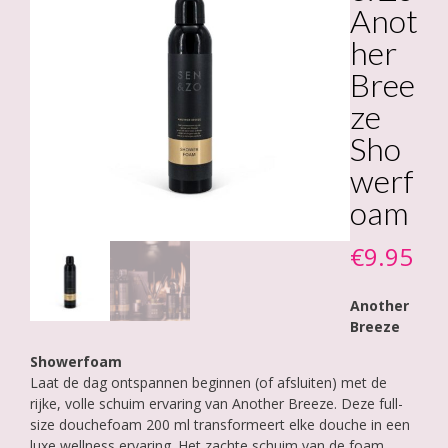
Anot
her
Bree
ze
Sho
werf
oam
€
9.95
Another
Breeze
Showerfoam
Laat de dag ontspannen beginnen (of afsluiten) met de
rijke, volle schuim ervaring van Another Breeze. Deze full-
size douchefoam 200 ml transformeert elke douche in een
luxe wellness ervaring. Het zachte schuim van de foam