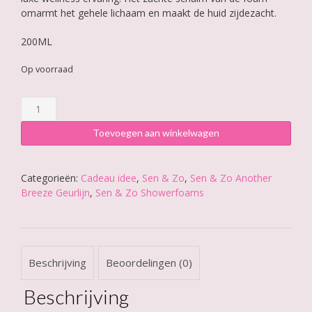
omarmt het gehele lichaam en maakt de huid zijdezacht.
200ML
Op voorraad
Sen
&
Zo
Toevoegen aan winkelwagen
Another
Breeze
Showerfoam
Categorieën:
Cadeau idee
,
Sen & Zo
,
Sen & Zo Another
aantal
Breeze Geurlijn
,
Sen & Zo Showerfoams
Beschrijving
Beoordelingen (0)
Beschrijving