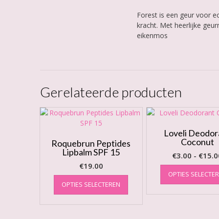
Forest is een geur voor ec
kracht. Met heerlijke geu
eikenmos
Gerelateerde producten
Loveli Deodor
Coconut
Roquebrun Peptides
Lipbalm SPF 15
€
3.00
-
€
15.0
€
19.00
OPTIES SELECTE
Dit
OPTIES SELECTEREN
product
heeft
meerdere
variaties.