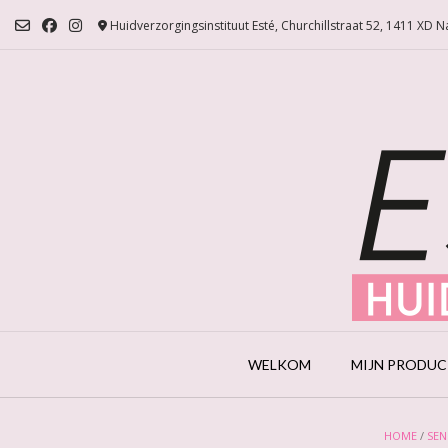
Ga
Huidverzorgingsinstituut Esté, Churchillstraat 52, 1411 XD 
naar
de
inhoud
WELKOM
MIJN PRODU
HOME
/
SEN