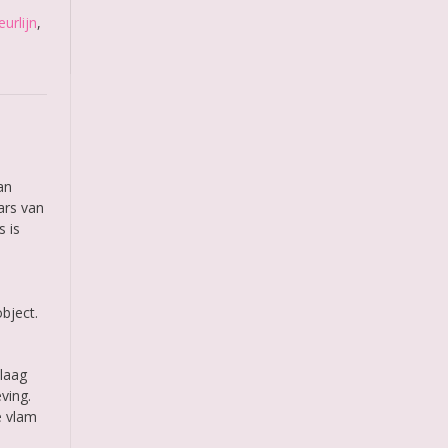
urlijn
,
an
ars van
s is
object.
slaag
ving.
e vlam