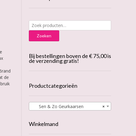
Zoeken
naar:
Zoeken
ke
Bij bestellingen boven de € 75,00 is
ax
de verzending gratis!
 Brand
at de
bruik
Productcategorieën
Sen & Zo Geurkaarsen
×
Winkelmand