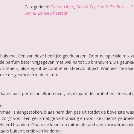
Zo
Forest
Categorieën:
Cadeau idee
,
Sen & Zo
,
Sen & Zo Forest Ge
Geurkaars
Sen & Zo Geurkaarsen
aantal
huis met één van deze heerlijke geurkaarsen. Door de speciale mix v
de parfum beter vrijgegeven met wel 40 tot 50 branduren. De geurka
 interieur, als elegant decoratief en sfeervol object. Wanneer de kaar
eze de geurnoten in de ruimte.
kaars past perfect in elk interieur, als elegant decoratief en sfeervol 
k:
enmaal is aangestoken, blaas hem dan pas uit totdat de bovenste wa
t zorgt voor een gelijkmatige verbranding en voor de ultieme geurbele
eheerd branden. Plaats de kaars op ruime afstand van voorwerpen di
aars buiten bereik van kinderen.