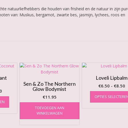
hte natuurliefhebbers die houden van frisheid en de natuur in zijn pur
rnoten van: Muskus, bergamot, zwarte bes, jasmijn, lychees, roos en
ant
Loveli Lipbalm
Sen & Zo The Northern
P
€
6.50
-
€
8.50
Glow Bodymist
Prijsklasse:
0
€
€3.00
Dit
€
11.95
OPTIES SELECTERE
t
REN
product
tot
€
TOEVOEGEN AAN
heeft
€15.00
WINKELWAGEN
meerdere
variaties.
Deze